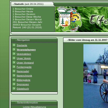
› Statistik
(seit 28.04.2011)
1 Besucher Online
0 Besucher Heute
1 Besucher Gestern
3 Besucher Diese Woche
3 Besucher Diesen Monat
291 Besucher Dieses Jahr
46663 Besucher Gesamt
Rekord: 240 (31.01.2016)
› Navigation
› Bilder vom Umzug am 11.11.2007
Startseite
Veranstaltungen
Vereinsleben
Unser Verein
Unser Vorstand
Funkengarde
Narrenadel
Narrenchronik
Bildergalerie
Sponsoren
Gästebuch
› Seiteninformation
Letzte Aktualisierung