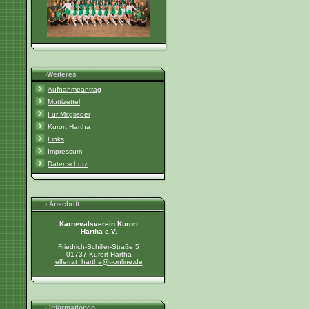
›Weiteres
Aufnahmeantrag
Muttizettel
Für Mitglieder
Kurort Hartha
Links
Impressum
Datenschutz
› Anschrift
Karnevalsverein Kurort
Hartha e.V.
Friedrich-Schiller-Straße 5
01737 Kurort Hartha
elferrat_hartha@t-online.de
› Informationen