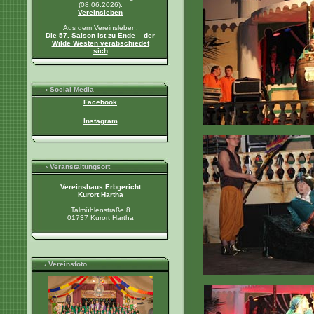
(08.06.2026):
Vereinsleben
Aus dem Vereinsleben:
Die 57. Saison ist zu Ende – der
Wilde Westen verabschiedet
sich
› Social Media
Facebook
Instagram
› Veranstaltungsort
Vereinshaus Erbgericht
Kurort Hartha
Talmühlenstraße 8
01737 Kurort Hartha
› Vereinsfoto