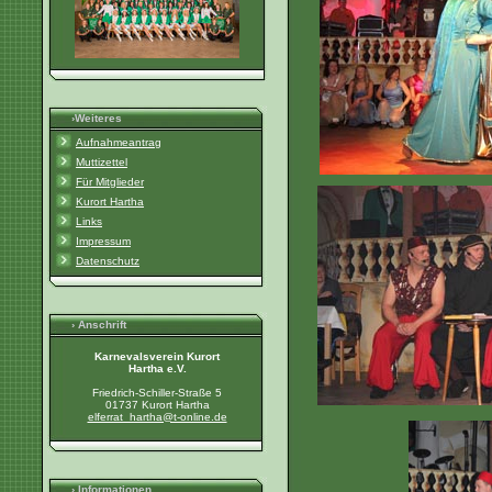
›Weiteres
Aufnahmeantrag
Muttizettel
Für Mitglieder
Kurort Hartha
Links
Impressum
Datenschutz
› Anschrift
Karnevalsverein Kurort
Hartha e.V.
Friedrich-Schiller-Straße 5
01737 Kurort Hartha
elferrat_hartha@t-online.de
› Informationen