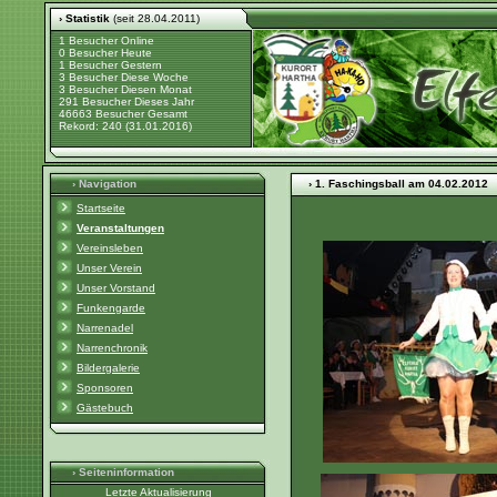
› Statistik
(seit 28.04.2011)
1 Besucher Online
0 Besucher Heute
1 Besucher Gestern
3 Besucher Diese Woche
3 Besucher Diesen Monat
291 Besucher Dieses Jahr
46663 Besucher Gesamt
Rekord: 240 (31.01.2016)
› Navigation
› 1. Faschingsball am 04.02.2012
Startseite
Veranstaltungen
Vereinsleben
Unser Verein
Unser Vorstand
Funkengarde
Narrenadel
Narrenchronik
Bildergalerie
Sponsoren
Gästebuch
› Seiteninformation
Letzte Aktualisierung