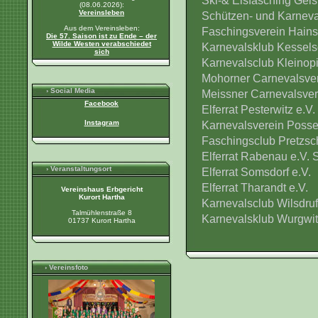
Ski-& Eisfasching Geis
(08.06.2026):
Vereinsleben
Schützen- und Karneva
Aus dem Vereinsleben:
Faschingsverein Hains
Die 57. Saison ist zu Ende – der
Wilde Westen verabschiedet
Karnevalsklub Kesselsd
sich
Karnevalsclub Kleinopi
Mohorner Carnevalsver
› Social Media
Meissner Carnevalsvere
Facebook
Elferrat Pesterwitz e.V.
Instagram
Karnevalsverein Posse
Faschingsclub Pretzsch
Elferrat Rabenau e.V.
› Veranstaltungsort
Elferrat Somsdorf e.V.
Elferrat Tharandt e.V.
Vereinshaus Erbgericht
Kurort Hartha
Karnevalsclub Wilsdruff
Talmühlenstraße 8
Karnevalsklub Wurgwit
01737 Kurort Hartha
› Vereinsfoto