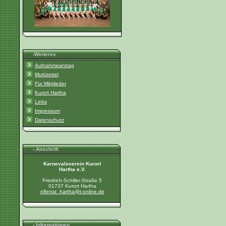
›Weiteres
Aufnahmeantrag
Muttizettel
Für Mitglieder
Kurort Hartha
Links
Impressum
Datenschutz
› Anschrift
Karnevalsverein Kurort
Hartha e.V.
Friedrich-Schiller-Straße 5
01737 Kurort Hartha
elferrat_hartha@t-online.de
› Informationen