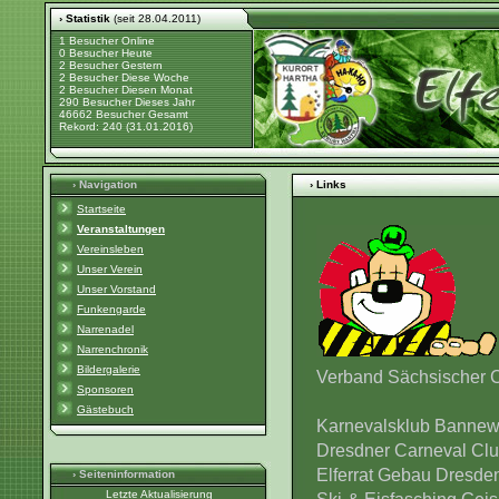
› Statistik
(seit 28.04.2011)
1 Besucher Online
0 Besucher Heute
2 Besucher Gestern
2 Besucher Diese Woche
2 Besucher Diesen Monat
290 Besucher Dieses Jahr
46662 Besucher Gesamt
Rekord: 240 (31.01.2016)
› Navigation
› Links
Startseite
Veranstaltungen
Vereinsleben
Unser Verein
Unser Vorstand
Funkengarde
Narrenadel
Narrenchronik
Bildergalerie
Verband Sächsischer C
Sponsoren
Gästebuch
Karnevalsklub Bannewi
Dresdner Carneval Cl
Elferrat Gebau Dresden
› Seiteninformation
Letzte Aktualisierung