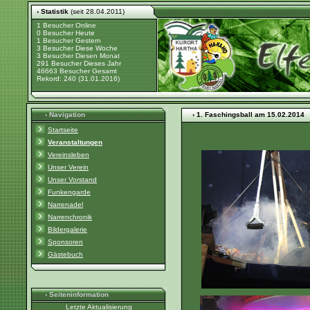
› Statistik
(seit 28.04.2011)
1 Besucher Online
0 Besucher Heute
1 Besucher Gestern
3 Besucher Diese Woche
3 Besucher Diesen Monat
291 Besucher Dieses Jahr
46663 Besucher Gesamt
Rekord: 240 (31.01.2016)
› Navigation
› 1. Faschingsball am 15.02.2014
Startseite
Veranstaltungen
Vereinsleben
Unser Verein
Unser Vorstand
Funkengarde
Narrenadel
Narrenchronik
Bildergalerie
Sponsoren
Gästebuch
› Seiteninformation
Letzte Aktualisierung