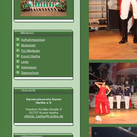
›Weiteres
Aufnahmeantrag
Muttizettel
Für Mitglieder
Kurort Hartha
Links
Impressum
Datenschutz
› Anschrift
Karnevalsverein Kurort
Hartha e.V.
Friedrich-Schiller-Straße 5
01737 Kurort Hartha
elferrat_hartha@t-online.de
› Informationen