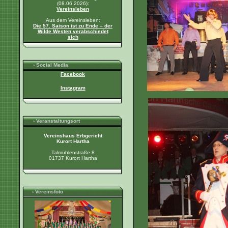
(08.06.2026):
Vereinsleben
Aus dem Vereinsleben:
Die 57. Saison ist zu Ende – der
Wilde Westen verabschiedet
sich
› Social Media
Facebook
Instagram
› Veranstaltungsort
Vereinshaus Erbgericht
Kurort Hartha
Talmühlenstraße 8
01737 Kurort Hartha
› Vereinsfoto