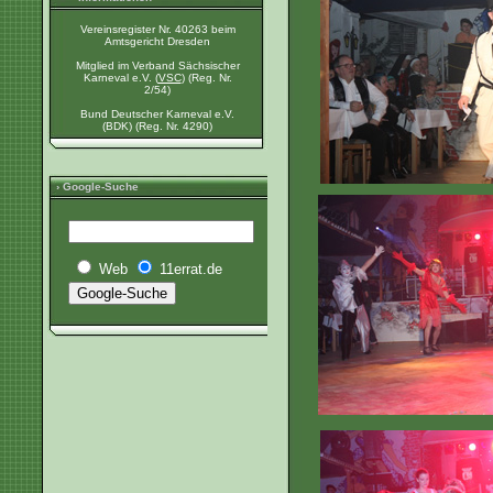
Vereinsregister Nr. 40263 beim
Amtsgericht Dresden
Mitglied im Verband Sächsischer
Karneval e.V. (
VSC
) (Reg. Nr.
2/54)
Bund Deutscher Karneval e.V.
(BDK) (Reg. Nr. 4290)
› Google-Suche
Web
11errat.de