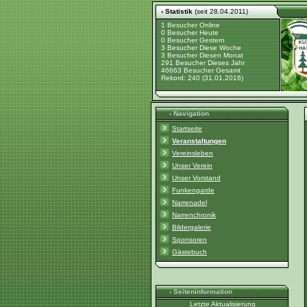
› Statistik
(seit 28.04.2011)
1 Besucher Online
0 Besucher Heute
0 Besucher Gestern
3 Besucher Diese Woche
3 Besucher Diesen Monat
291 Besucher Dieses Jahr
46663 Besucher Gesamt
Rekord: 240 (31.01.2016)
› Navigation
Startseite
Veranstaltungen
Vereinsleben
Unser Verein
Unser Vorstand
Funkengarde
Narrenadel
Narrenchronik
Bildergalerie
Sponsoren
Gästebuch
› Seiteninformation
Letzte Aktualisierung