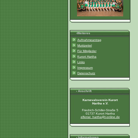
›Weiteres
Aufnahmeantrag
Muttizettel
Für Mitglieder
Kurort Hartha
Links
Impressum
Datenschutz
› Anschrift
Karnevalsverein Kurort
Hartha e.V.
Friedrich-Schiller-Straße 5
01737 Kurort Hartha
elferrat_hartha@t-online.de
› Informationen