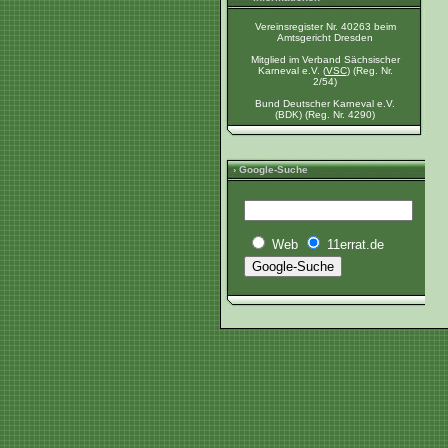
Vereinsregister Nr. 40263 beim
Amtsgericht Dresden
Mitglied im Verband Sächsischer
Karneval e.V. (
VSC
) (Reg. Nr.
2/54)
Bund Deutscher Karneval e.V.
(BDK) (Reg. Nr. 4290)
› Google-Suche
Web
11errat.de